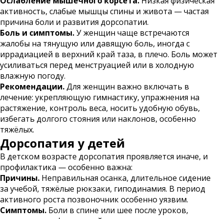
Ослабление мышечного корсета.
Низкая физическая
активность, слабые мышцы спины и живота — частая
причина боли и развития дорсопатии.
Боль и симптомы.
У женщин чаще встречаются
жалобы на тянущую или давящую боль, иногда с
иррадиацией в верхний край таза, в плечо. Боль может
усиливаться перед менструацией или в холодную
влажную погоду.
Рекомендации.
Для женщин важно включать в
лечение: укрепляющую гимнастику, упражнения на
растяжение, контроль веса, носить удобную обувь,
избегать долгого стояния или наклонов, особенно
тяжёлых.
Дорсопатия у детей
В детском возрасте дорсопатия проявляется иначе, и
профилактика — особенно важна:
Причины.
Неправильная осанка, длительное сидение
за учебой, тяжёлые рюкзаки, гиподинамия. В период
активного роста позвоночник особенно уязвим.
Симптомы.
Боли в спине или шее после уроков,