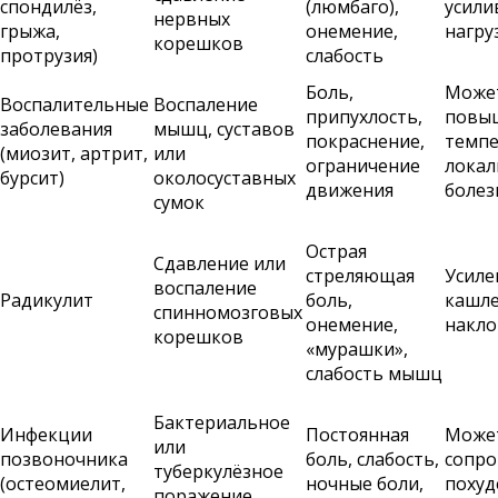
спондилёз,
(люмбаго),
усили
нервных
грыжа,
онемение,
нагру
корешков
протрузия)
слабость
Боль,
Може
Воспалительные
Воспаление
припухлость,
повы
заболевания
мышц, суставов
покраснение,
темпе
(миозит, артрит,
или
ограничение
локал
бурсит)
околосуставных
движения
болез
сумок
Острая
Сдавление или
стреляющая
Усиле
воспаление
Радикулит
боль,
кашле
спинномозговых
онемение,
накло
корешков
«мурашки»,
слабость мышц
Бактериальное
Инфекции
Постоянная
Може
или
позвоночника
боль, слабость,
сопро
туберкулёзное
(остеомиелит,
ночные боли,
похуд
поражение