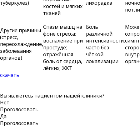
туберкулёз)
лихорадка
ночн
костей и мягких
потл
тканей
Спазм мышц на
Боль
Може
Другие причины
фоне стресса;
различной
сопро
(стресс,
воспаление при
интенсивности,
симпт
переохлаждение,
простуде;
часто без
стор
заболевания
отражённая
чёткой
внутр
органов)
боль от сердца,
локализации
орган
лёгких, ЖКТ
cкачать
Вы являетесь пациентом нашей клиники?
Нет
Проголосовать
Да
Проголосовать