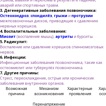
Ушибы, вывихи и переломы в результате падений,
аварий или спортивных травм.
3. Дегенеративные заболевания позвоночника:
Остеохондроз
,
спондилёз
,
грыжи
и
протрузии
межпозвоночных дисков, приводящие к сдавлению
нервных корешков.
4. Воспалительные заболевания:
Миозит
(воспаление мышц),
артриты
и бурситы.
5. Радикулит:
Воспаление или сдавление корешков спинномозговых
нервов.
6. Инфекции:
Инфекционные заболевания позвоночника, такие как
остеомиелит или туберкулёз позвоночника.
7. Другие причины:
Стресс, переохлаждение, острые или хронические
заболевания внутренних органов.
Возможная
Механизм
Характерные
Хар
причина
возникновения
проявления
осо
Перенапряжение