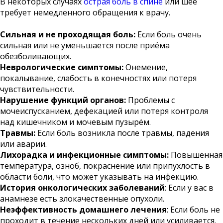
В некоторых случаях
острая боль в спине
или шее
требует немедленного обращения к врачу.
Сильная и не проходящая боль:
Если боль очень
сильная или не уменьшается после приёма
обезболивающих.
Неврологические симптомы:
Онемение,
покалывание, слабость в конечностях или потеря
чувствительности.
Нарушение функций органов:
Проблемы с
мочеиспусканием, дефекацией или потеря контроля
над кишечником и мочевым пузырём.
Травмы:
Если боль возникла после травмы, падения
или аварии.
Лихорадка и инфекционные симптомы:
Повышенная
температура, озноб, покраснение или припухлость в
области боли, что может указывать на инфекцию.
История онкологических заболеваний
: Если у вас в
анамнезе есть злокачественные опухоли.
Неэффективность домашнего лечения
: Если боль не
проходит в течение нескольких дней или усиливается.