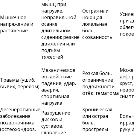
мышц при
нагрузке,
Острая или
Усиле
Мышечное
неправильной
ноющая
при д
напряжение и
осанке,
локальная
облег
растяжение
длительном
боль,
покое
сидении; резкие
скованность
движения или
подъём
тяжестей
Механическое
Може
Резкая боль,
воздействие:
дефор
Травмы (ушиб,
ограничение
падение, удар,
хруст,
вывих, перелом)
подвижности,
авария,
невро
отёк, гематома
спортивная
симп
нагрузка
Дегенеративные
Хроническая
Разрушение
заболевания
или острая
Боль 
дисков и
позвоночника
боль,
иррад
суставов,
(остеохондроз,
прострелы
руку и
сдавление