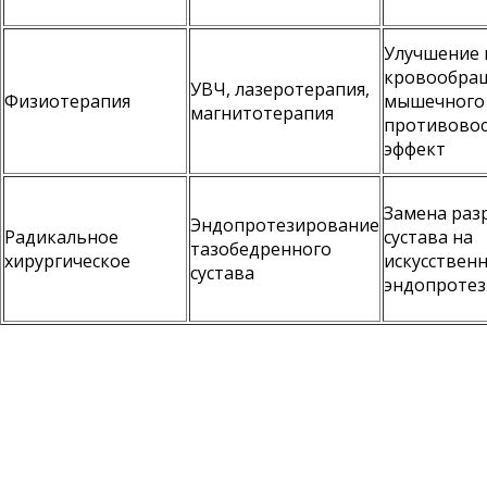
Улучшение 
кровообращ
УВЧ, лазеротерапия,
Физиотерапия
мышечного 
магнитотерапия
противово
эффект
Замена раз
Эндопротезирование
Радикальное
сустава на
тазобедренного
хирургическое
искусствен
сустава
эндопротез