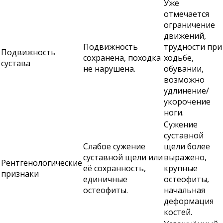
Уже
отмечается
ограничение
движений,
Подвижность
трудности при
Подвижность
сохранена, походка
ходьбе,
сустава
не нарушена.
обувании,
возможно
удлинение/
укорочение
ноги.
Сужение
суставной
Слабое сужение
щели более
суставной щели или
выражено,
Рентгенологические
её сохранность,
крупные
признаки
единичные
остеофиты,
остеофиты.
начальная
деформация
костей.