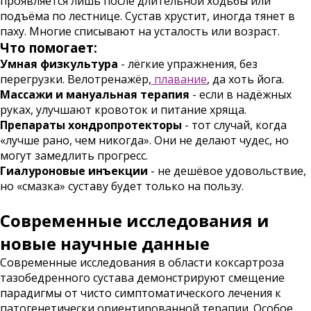
проявляется лишь после длительной ходьбы или
подъёма по лестнице. Сустав хрустит, иногда тянет в
паху. Многие списывают на усталость или возраст.
Что помогает:
Умная физкультура
- лёгкие упражнения, без
перегрузки. Велотренажёр,
плавание
, да хоть йога.
Массажи и мануальная терапия
- если в надёжных
руках, улучшают кровоток и питание хряща.
Препараты хондропротекторы
- тот случай, когда
«лучше рано, чем никогда». Они не делают чудес, но
могут замедлить прогресс.
Гиалуроновые инъекции
- не дешёвое удовольствие,
но «смазка» суставу будет только на пользу.
Современные исследования и
новые научные данные
Современные исследования в области коксартроза
тазобедренного сустава демонстрируют смещение
парадигмы от чисто симптоматического лечения к
патогенетически ориентированной терапии. Особое