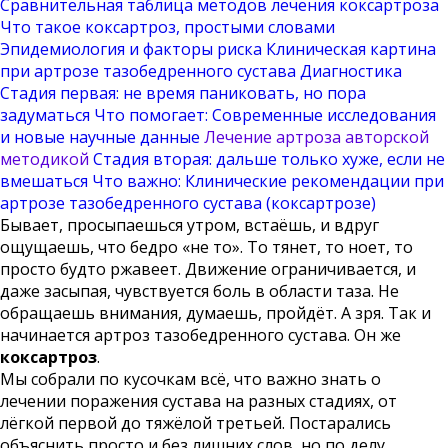
Сравнительная таблица методов лечения коксартроза
Что такое коксартроз, простыми словами
Эпидемиология и факторы риска
Клиническая картина
при артрозе тазобедренного сустава
Диагностика
Стадия первая: не время паниковать, но пора
задуматься
Что помогает:
Современные исследования
и новые научные данные
Лечение артроза авторской
методикой
Стадия вторая: дальше только хуже, если не
вмешаться
Что важно:
Клинические рекомендации при
артрозе тазобедренного сустава (коксартрозе)
Бывает, просыпаешься утром, встаёшь, и вдруг
ощущаешь, что бедро «не то». То тянет, то ноет, то
просто будто ржавеет. Движение ограничивается, и
даже засыпая, чувствуется боль в области таза. Не
обращаешь внимания, думаешь, пройдёт. А зря. Так и
начинается артроз тазобедренного сустава. Он же
коксартроз
.
Мы собрали по кусочкам всё, что важно знать о
лечении поражения сустава на разных стадиях, от
лёгкой первой до тяжёлой третьей. Постарались
объяснить просто и без лишних слов, но по делу.