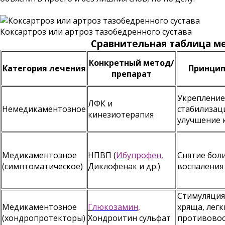
Коксартроз или артроз тазобедренного сустава
Сравнительная таблица м
Конкретный метод/
Категория лечения
Принцип
препарат
Укрепление
ЛФК и
Немедикаментозное
стабилизаци
кинезиотерапия
улучшение 
Медикаментозное
НПВП (
Ибупрофен,
Снятие боли
(симптоматическое)
Диклофенак и др.)
воспаления
Стимуляция
Медикаментозное
Г
люкозамин,
хряща, легк
(хондропротекторы)
Хондроитин сульфат
противово