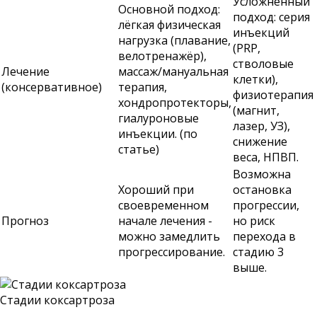
Усложнённый
Основной подход:
подход: серия
лёгкая физическая
инъекций
нагрузка (плавание,
(PRP,
велотренажёр),
стволовые
Лечение
массаж/мануальная
клетки),
(консервативное)
терапия,
физиотерапия
хондропротекторы,
(магнит,
гиалуроновые
лазер, УЗ),
инъекции. (по
снижение
статье)
веса, НПВП.
Возможна
Хороший при
остановка
своевременном
прогрессии,
Прогноз
начале лечения -
но риск
можно замедлить
перехода в
прогрессирование.
стадию 3
выше.
Стадии коксартроза