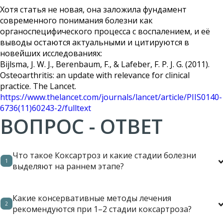
Хотя статья не новая, она заложила фундамент
современного понимания болезни как
органоспецифического процесса с воспалением, и её
выводы остаются актуальными и цитируются в
новейших исследованиях:
Bijlsma, J. W. J., Berenbaum, F., & Lafeber, F. P. J. G. (2011).
Osteoarthritis: an update with relevance for clinical
practice. The Lancet.
https://www.thelancet.com/journals/lancet/article/PIIS0140-
6736(11)60243-2/fulltext
ВОПРОС - ОТВЕТ
Что такое Коксартроз и какие стадии болезни
1
выделяют на раннем этапе?
Коксартроз — это артроз тазобедренного сустава, при
котором происходят дегенеративные изменения
Какие консервативные методы лечения
хряща, снижение синовиального «смазывающего»
2
рекомендуются при 1–2 стадии коксартроза?
ресурса сустава, нарушение функции. На 1-й стадии
Комплексный подход: — прием медикаментов
изменения минимальны: незначительное сужение