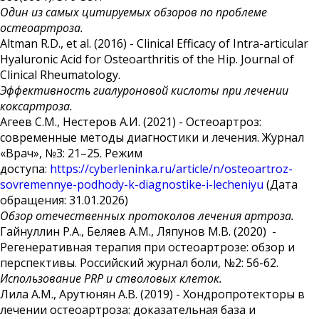
Один из самых цитируемых обзоров по проблеме
остеоартроза.
Altman R.D., et al. (2016) - Clinical Efficacy of Intra-articular
Hyaluronic Acid for Osteoarthritis of the Hip. Journal of
Clinical Rheumatology.
Эффективность гиалуроновой кислоты при лечении
коксартроза.
Агеев С.М., Нестеров А.И. (2021) - Остеоартроз:
современные методы диагностики и лечения. Журнал
«Врач», №3: 21–25. Режим
доступа:
https://cyberleninka.ru/article/n/osteoartroz-
sovremennye-podhody-k-diagnostike-i-lecheniyu
(Дата
обращения: 31.01.2026)
Обзор отечественных протоколов лечения артроза.
Гайнуллин Р.А., Беляев А.М., Ляпунов М.В. (2020) -
Регенеративная терапия при остеоартрозе: обзор и
перспективы. Российский журнал боли, №2: 56-62.
Использование PRP и стволовых клеток.
Лила А.М., Арутюнян А.В. (2019) - Хондропротекторы в
лечении остеоартроза: доказательная база и