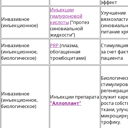
эффект
Инъекции
Улучшение
гиалуроновой
Инвазивное
вязкоэласт
кислоты
("протез
(инъекционное)
синовиальн
синовиальной
питание хр
жидкости")
Инвазивное
PRP
(плазма,
Стимуляция
(инъекционное,
обогащенная
за счет фак
биологическое)
тромбоцитами)
пациента
Биологичес
стимулиров
регенераци
Инвазивное
Инъекции препарата
служит кар
(инъекционное,
"Аллоплант"
роста собс
биологическое)
ткани, улу
микроцирк
трофику.