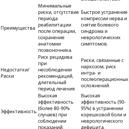
Минимальные
риски, отсутствие
Быстрое устранение
периода
компрессии нерва и
реабилитации
снятие болевого
Преимущества
после операции,
синдрома и
сохранение
неврологических
анатомии
симптомов.
позвоночника.
Риск рецидива
Риски, связанные с
при
наркозом, риск
Недостатки/
несоблюдении
интра- и
Риски
рекомендаций,
послеоперационных
длительный
осложнений.
период лечения.
Высокая
Высокая
эффективность
эффективность (90-
(более 80-90%
95%) в устранении
Эффективность
случаев) при
корешковой боли и
соблюдении
неврологического
показаний.
дефицита.