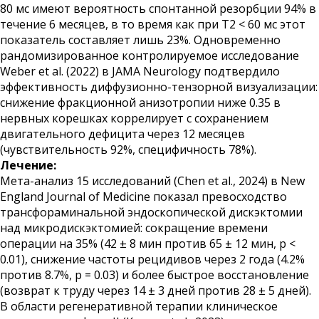
80 мс имеют вероятность спонтанной резорбции 94% в
течение 6 месяцев, в то время как при T2 < 60 мс этот
показатель составляет лишь 23%. Одновременно
рандомизированное контролируемое исследование
Weber et al. (2022) в JAMA Neurology подтвердило
эффективность диффузионно-тензорной визуализации:
снижение фракционной анизотропии ниже 0.35 в
нервных корешках коррелирует с сохранением
двигательного дефицита через 12 месяцев
(чувствительность 92%, специфичность 78%).
Лечение:
Мета-анализ 15 исследований (Chen et al., 2024) в New
England Journal of Medicine показал превосходство
трансфораминальной эндоскопической дискэктомии
над микродискэктомией: сокращение времени
операции на 35% (42 ± 8 мин против 65 ± 12 мин, p <
0.01), снижение частоты рецидивов через 2 года (4.2%
против 8.7%, p = 0.03) и более быстрое восстановление
(возврат к труду через 14 ± 3 дней против 28 ± 5 дней).
В области регенеративной терапии клиническое