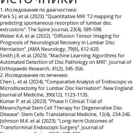
1. Исследования по диагностике:
Park S.J. et al. (2023). "Quantitative MRI T2 mapping for
predicting spontaneous resorption of lumbar disc
extrusions". The Spine Journal, 23(4), 589-598.
Weber K.A. et al. (2022). "Diffusion Tensor Imaging for
Prognosis of Neurological Recovery in Lumbar Disc
Herniation". JAMA Neurology, 79(6), 612-620.
Smith J.R. et al. (2023). "Machine Learning Algorithms for
Automated Detection of Disc Pathology on MRI". Journal of
Orthopaedic Research, 41(2), 345-356.
2. Исследования по лечению:
Chen L. et al. (2024). "Comparative Analysis of Endoscopic vs
Microdiscectomy for Lumbar Disc Herniation". New England
Journal of Medicine, 390(12), 1123-1135.
Kumar P. et al. (2023). "Phase II Clinical Trial of
Mesenchymal Stem Cell Therapy for Degenerative Disc
Disease". Stem Cells Translational Medicine, 12(4), 234-245.
Johnson M.K. et al. (2023). "Long-term Outcomes of
Transforminal Endoscopic Surgery". Journal of