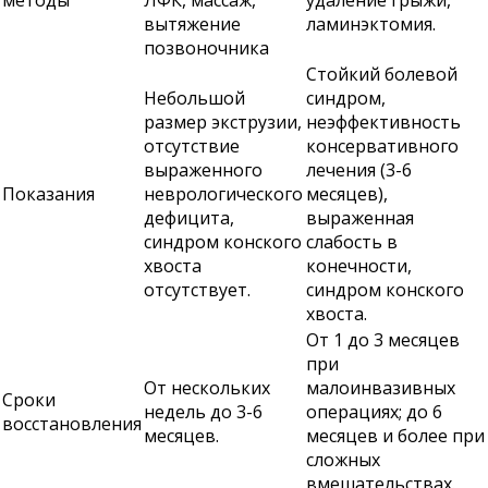
методы
ЛФК, массаж,
удаление грыжи,
вытяжение
ламинэктомия.
позвоночника
Стойкий болевой
Небольшой
синдром,
размер экструзии,
неэффективность
отсутствие
консервативного
выраженного
лечения (3-6
Показания
неврологического
месяцев),
дефицита,
выраженная
синдром конского
слабость в
хвоста
конечности,
отсутствует.
синдром конского
хвоста.
От 1 до 3 месяцев
при
От нескольких
малоинвазивных
Сроки
недель до 3-6
операциях; до 6
восстановления
месяцев.
месяцев и более при
сложных
вмешательствах.